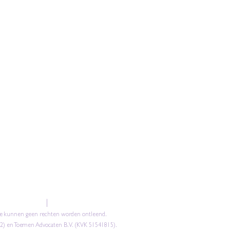
73 - 750 28 28
|
info@gelijkadvocaten.nl
ite kunnen geen rechten worden ontleend.
72) en Toemen Advocaten B.V. (KVK 51541815).