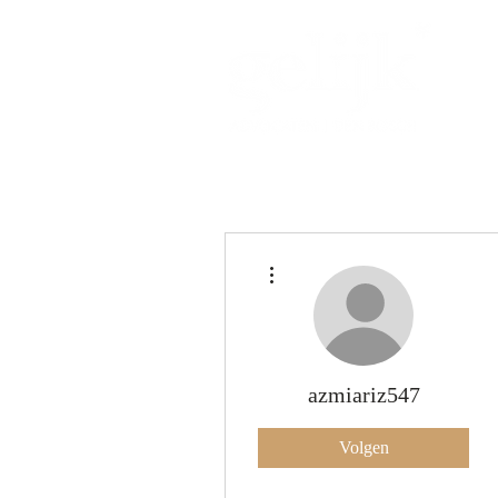
Meer acties
azmiariz547
Volgen