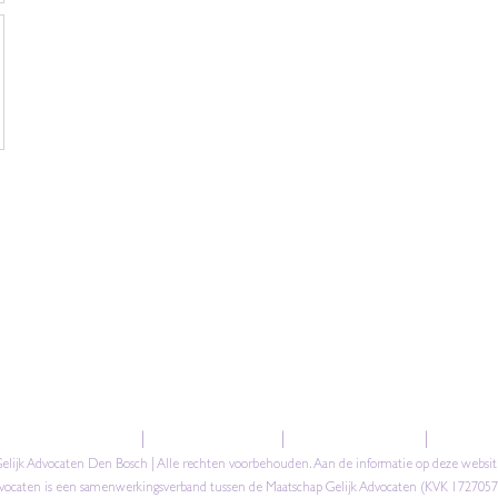
 Advocaten Den Bosch
|
Eekbrouwersweg 6
|
5233 VG Den Bosch
|
T +31 (0)
elijk Advocaten Den Bosch | Alle rechten voorbehouden. Aan de informatie op deze webs
dvocaten is een samenwerkingsverband tussen de Maatschap Gelijk Advocaten (KVK 172705