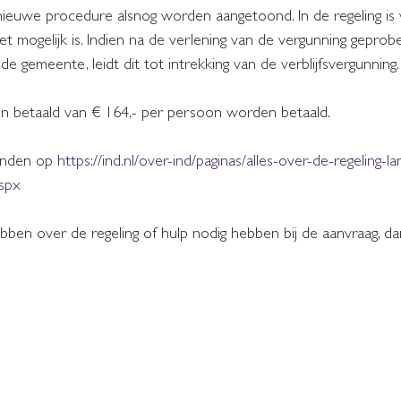
 nieuwe procedure alsnog worden aangetoond. In de regeling i
niet mogelijk is. Indien na de verlening van de vergunning gepro
j de gemeente, leidt dit tot intrekking van de verblijfsvergunning.
n betaald van € 164,- per persoon worden betaald.
inden op 
https://ind.nl/over-ind/paginas/alles-over-de-regeling-la
aspx
ben over de regeling of hulp nodig hebben bij de aanvraag, da