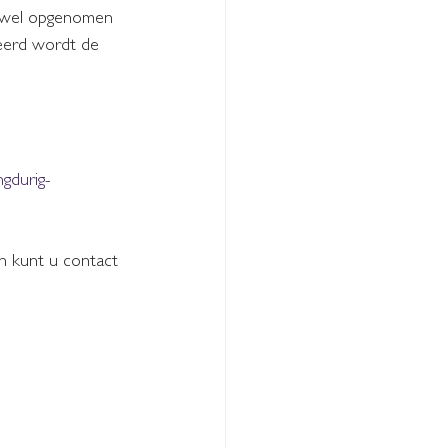
s wel opgenomen 
beerd wordt de 
 
ngdurig-
n kunt u contact 