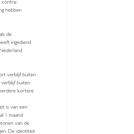
 contra-
ang hebben 
als de 
heeft ingediend 
 Nederland 
 verblijf buiten 
erblijf buiten 
eerdere kortere 
it is van een 
aal 1 maand 
ntonen van de 
en. De identiteit 