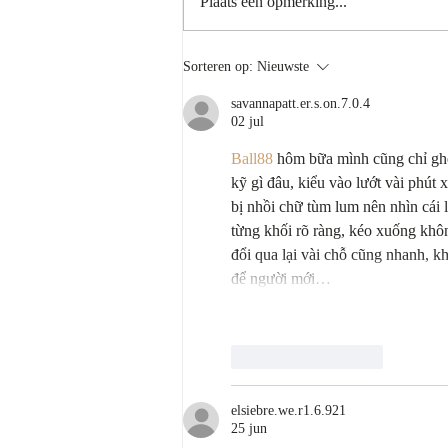
Plaats een opmerking...
van Ilse van Kuilenburg, advocaat bij
Gelijk Advocaten. Een...
Sorteren op:
Nieuwste
savannapatt.er.s.on.7.0.4
02 jul
Ball88
 hôm bữa mình cũng chỉ ghé
kỹ gì đâu, kiểu vào lướt vài phút 
bị nhồi chữ tùm lum nên nhìn cái 
từng khối rõ ràng, kéo xuống không
đổi qua lại vài chỗ cũng nhanh, 
để người mới…
Like
Reageren
elsiebre.we.r1.6.921
25 jun