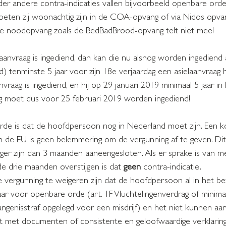
r andere contra-indicaties vallen bijvoorbeeld openbare orde
moeten zij woonachtig zijn in de COA-opvang of via Nidos opv
ke noodopvang zoals de BedBadBrood-opvang telt niet mee!
aanvraag is ingediend, dan kan die nu alsnog worden ingediend 
) tenminste 5 jaar voor zijn 18e verjaardag een asielaanvraag 
raag is ingediend, en hij op 29 januari 2019 minimaal 5 jaar in
g moet dus voor 25 februari 2019 worden ingediend!
e is dat de hoofdpersoon nog in Nederland moet zijn. Een kort
 de EU is geen belemmering om de vergunning af te geven. Dit v
ger zijn dan 3 maanden aaneengesloten. Als er sprake is van m
 de drie maanden overstijgen is dat 
geen
 contra-indicatie.
ergunning te weigeren zijn dat de hoofdpersoon al in het bez
vaar voor openbare orde (art. 1F Vluchtelingenverdrag of minim
ngenisstraf opgelegd voor een misdrijf) en het niet kunnen aa
teit met documenten of consistente en geloofwaardige verklaring