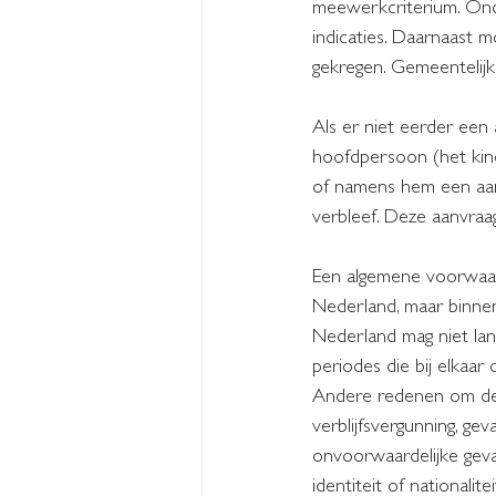
meewerkcriterium. Onde
indicaties. Daarnaast 
gekregen. Gemeentelij
Als er niet eerder een 
hoofdpersoon (het kind
of namens hem een aanv
verbleef. Deze aanvraa
Een algemene voorwaard
Nederland, maar binnen
Nederland mag niet lan
periodes die bij elkaar
Andere redenen om de v
verblijfsvergunning, ge
onvoorwaardelijke geva
identiteit of nationali