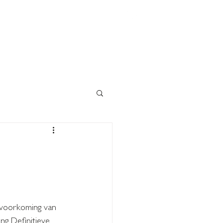
TURES
BLOG
CONTACT
 voorkoming van 
ng Definitieve 