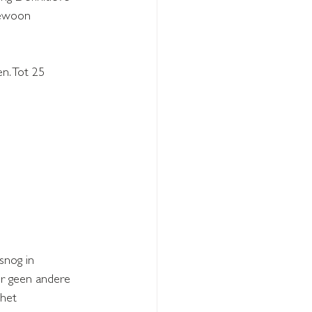
gewoon 
n. Tot 25 
snog in 
er geen andere 
 het 