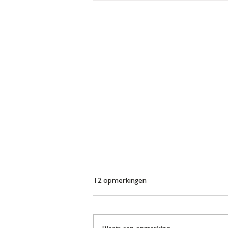
Meer kansen voor herhaalde
12 opmerkingen
asielaanvragen
Op 11 juni heeft het Europees Hof
van Justitie uitspraak gedaan in de zaak