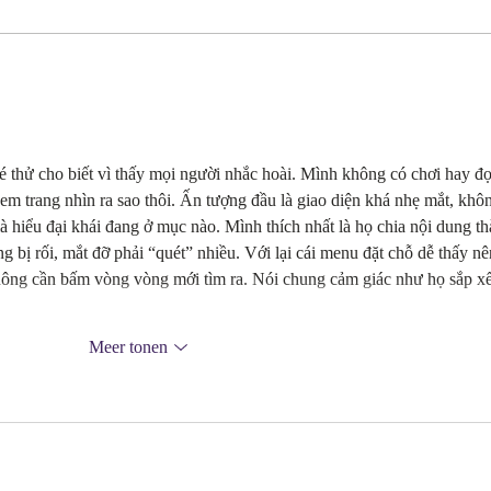
behou
waren 
15 jaar Gelijk Advocaten, 15
jaar een betrokken kantoor met
een sociaal hart.
 thử cho biết vì thấy mọi người nhắc hoài. Mình không có chơi hay đọ
xem trang nhìn ra sao thôi. Ấn tượng đầu là giao diện khá nhẹ mắt, khô
là hiểu đại khái đang ở mục nào. Mình thích nhất là họ chia nội dung th
 bị rối, mắt đỡ phải “quét” nhiều. Với lại cái menu đặt chỗ dễ thấy nê
không cần bấm vòng vòng mới tìm ra. Nói chung cảm giác như họ sắp x
Meer tonen