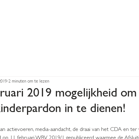
HOME
ONZE MENSEN
ONZE DIENSTEN
TARIEVEN
VACA
2019
2 minuten om te lezen
bruari 2019 mogelijkheid om
inderpardon in te dienen!
an actievoeren, media-aandacht, de draai van het CDA en ter
rd op 11 februari WBV 2019/1 gepubliceerd waarmee de Afsluiti