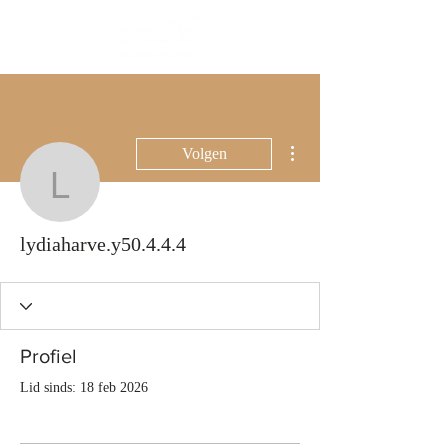
Meer acties
Volgen
lydiaharve.y50.4.4.4
lydiaharve.y50.4.4.4
Profiel
Lid sinds: 18 feb 2026