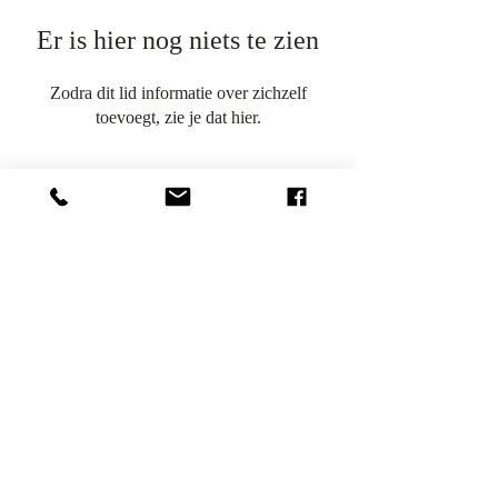
Er is hier nog niets te zien
Zodra dit lid informatie over zichzelf
toevoegt, zie je dat hier.
Gelijk Advocaten Den Bosch
|
Eekbrouwersweg 6
|
5233 VG Den
Bosch
|
T
+31 (0)73 - 750 28 28
|
info@gelijkadvocaten.nl
© 2020 Gelijk Advocaten Den Bosch | Alle rechten voorbehouden. Aan de
informatie op deze website kunnen geen rechten worden ontleend.
Gelijk Advocaten is een samenwerkingsverband tussen de Maatschap Gelijk
Advocaten (KVK
17270572)
en Toemen Advocaten B.V. (KVK
51541815)
.
BTW-nummer: NL813840612B01 Download
hier
de algemene voorwaarden van
Gelijk Advocaten Den Bosch. Bekijk
hier
onze privacyverklaring.